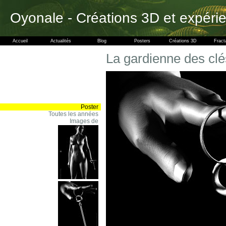
Oyonale - Créations 3D et expéri
Accueil
Actualités
Blog
Posters
Créations 3D
Fract
La gardienne des clés
Poster
Toutes les années
Images de